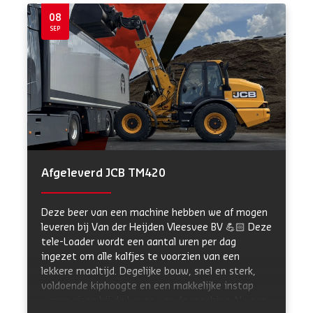
08
SEP
Afgeleverd JCB TM420
Deze beer van een machine hebben we af mogen
leveren bij Van der Heijden Vleesvee BV 💪🏻 Deze
tele-Loader wordt een aantal uren per dag
ingezet om alle kalfjes te voorzien van een
lekkere maaltijd. Degelijke bouw, snel en sterk,
voldoende kiphoogte en een makkelijke instap
waren eisen bij de keuze van de machine. Na een