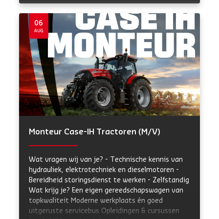
demo met deze machine was men enthousiast
en mocht er een nieuwe geleverd worden.
Machine is bij ons in de werkplaats voorzien van
06
Michelin XHA industrie banden en klaargemaakt
AUG
naar klantwens. Bij deze Loader is een Matt
Nielen volumebak geleverd. Paul, Semek en Luuk
veel werkplezier toegewenst met deze nieuwe
aanwinst!
Monteur Case-IH Tractoren (M/V)
Wat vragen wij van je? - Technische kennis van
hydrauliek, elektrotechniek en dieselmotoren -
Bereidheid storingsdienst te werken - Zelfstandig
Wat krijg je? Een eigen gereedschapswagen van
topkwaliteit Moderne werkplaats én goed
uitgeruste servicebus Opleidingen & cursussen