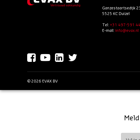
Ganzestaartsedijk 2
5525 KC Duizel
Tel:
+31 497-591 4
E-mail:
info@evax.nl
© 2026 EVAX BV
Meld 