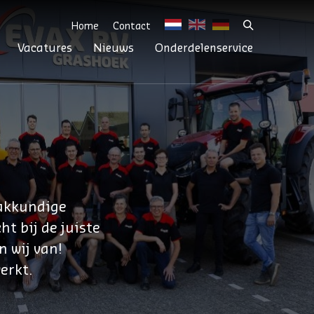
Home
Contact
Vacatures
Nieuws
Onderdelenservice
vakkundige
t bij de juiste
n wij van!
erkt.