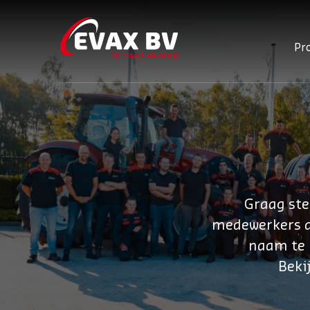
Pr
Graag ste
medewerkers aa
naam te p
Beki