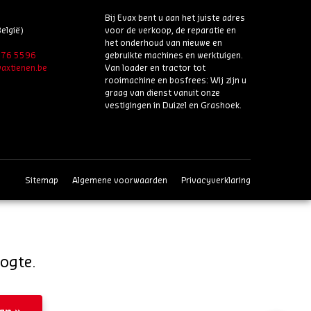
Bij Evax bent u aan het juiste adres
elgië)
voor de verkoop, de reparatie en
het onderhoud van nieuwe en
6 76 5596
gebruikte machines en werktuigen.
axtienen.be
Van loader en tractor tot
rooimachine en bosfrees: Wij zijn u
graag van dienst vanuit onze
vestigingen in Duizel en Grashoek.
Sitemap
Algemene voorwaarden
Privacyverklaring
oogte.