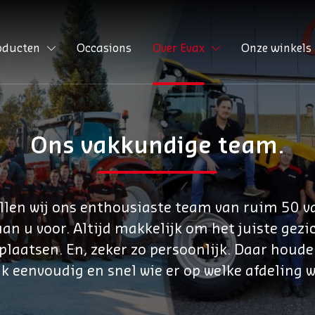
oducten
Occasions
Over Evax
Onze winkels
Ons vakkundige team.
llen wij ons enthousiaste team van ruim 50 
n u voor. Altijd makkelijk om het juiste gezich
laatsen. En, zeker zo persoonlijk. Daar houde
jk eenvoudig en snel wie er op welke afdeling w