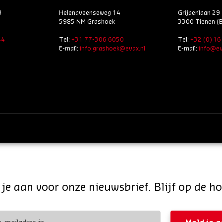
3
Helenaveenseweg 14
Grijpenlaan 29
5985 NM Grashoek
3300 Tienen (B
44
Tel:
+31 77-306 6050
Tel:
+32 (0) 1
E-mail:
info.grashoek@evax.nl
E-mail:
info@ev
je aan voor onze nieuwsbrief. Blijf op de h