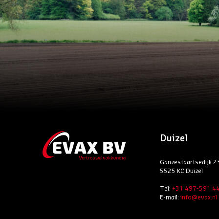
Duizel
Ganzestaartsedijk 2
5525 KC Duizel
Tel:
+31 497-591 4
E-mail:
info@evax.nl