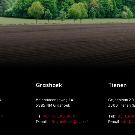
Grashoek
Tienen
3
Helenaveenseweg 14
Grijpenlaan 29
5985 NM Grashoek
3300 Tienen (B
44
Tel:
+31 77-306 6050
Tel:
+32 (0) 1
E-mail:
info.grashoek@evax.nl
E-mail:
info@ev