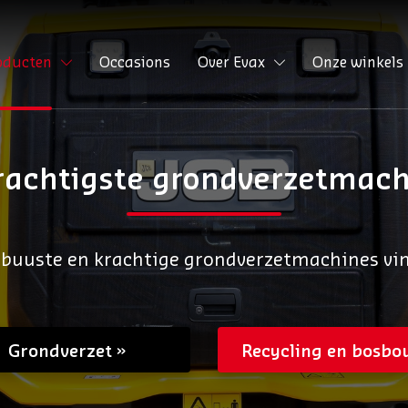
oducten
Occasions
Over Evax
Onze winkels
rachtigste grondverzetmach
buuste en krachtige grondverzetmachines vind
Grondverzet
Recycling en bosbo