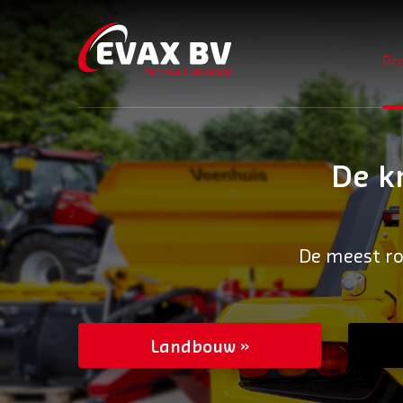
Pr
De k
De meest ro
Landbouw