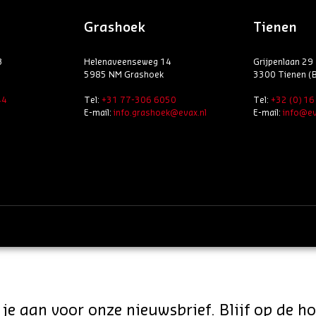
Grashoek
Tienen
3
Helenaveenseweg 14
Grijpenlaan 29
5985 NM Grashoek
3300 Tienen (B
44
Tel:
+31 77-306 6050
Tel:
+32 (0) 1
E-mail:
info.grashoek@evax.nl
E-mail:
info@ev
je aan voor onze nieuwsbrief. Blijf op de h