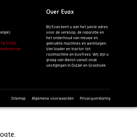
Over Evax
Bij Evax bent u aan het juiste adres
elgië)
voor de verkoop, de reparatie en
het onderhoud van nieuwe en
6 76 5596
gebruikte machines en werktuigen.
axtienen.be
Van loader en tractor tot
rooimachine en bosfrees: Wij zijn u
graag van dienst vanuit onze
vestigingen in Duizel en Grashoek.
Sitemap
Algemene voorwaarden
Privacyverklaring
oogte.