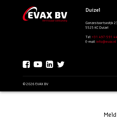
Duizel
Ganzestaartsedijk 2
5525 KC Duizel
Tel:
+31 497-591 4
E-mail:
info@evax.nl
© 2026 EVAX BV
Meld 