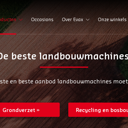
oducten
Occasions
Over Evax
Onze winkels
De beste landbouwmachines
tste en beste aanbod landbouwmachines moet u 
Grondverzet
Recycling en bosbo