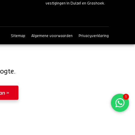
vestigingen in Duizel en Grashoek.
Sitemap
Algemene voorwaarden
Privacyverklaring
oogte.
aan