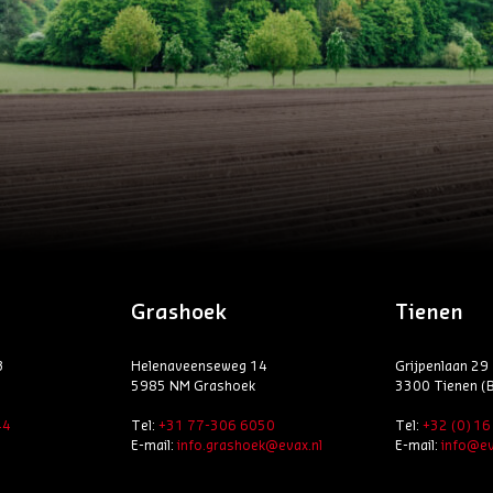
Grashoek
Tienen
3
Helenaveenseweg 14
Grijpenlaan 29
5985 NM Grashoek
3300 Tienen (B
44
Tel:
+31 77-306 6050
Tel:
+32 (0) 1
E-mail:
info.grashoek@evax.nl
E-mail:
info@ev