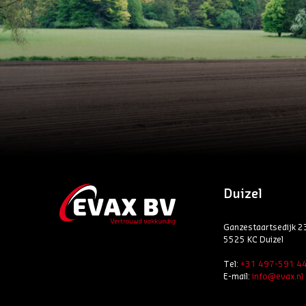
Duizel
Ganzestaartsedijk 2
5525 KC Duizel
Tel:
+31 497-591 4
E-mail:
info@evax.nl