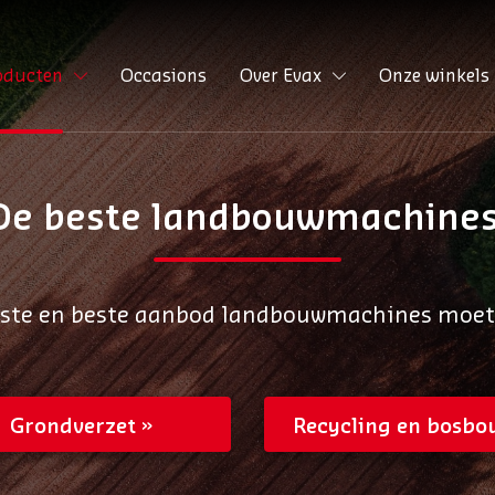
oducten
Occasions
Over Evax
Onze winkels
De beste landbouwmachines
tste en beste aanbod landbouwmachines moet u 
Grondverzet
Recycling en bosbo