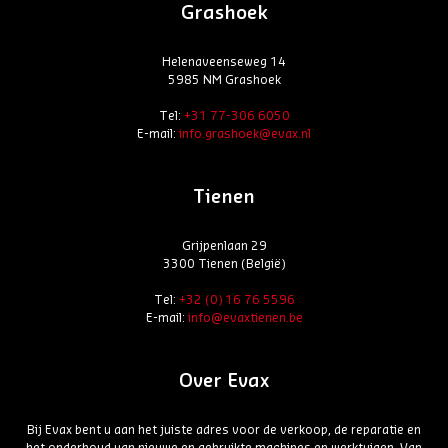
Grashoek
Helenaveenseweg 14
5985 NM Grashoek
Tel:
+31 77-306 6050
E-mail:
info.grashoek@evax.nl
Tienen
Grijpenlaan 29
3300 Tienen (België)
Tel:
+32 (0) 16 76 5596
E-mail:
info@evaxtienen.be
Over Evax
Bij Evax bent u aan het juiste adres voor de verkoop, de reparatie en
het onderhoud van nieuwe en gebruikte machines en werktuigen. Van